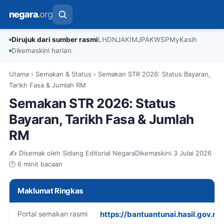
negara
.
org
Dirujuk dari sumber rasmi
LHDN
JAKIM
JPA
KWSP
MyKasih
Dikemaskini harian
Utama
›
Semakan & Status
›
Semakan STR 2026: Status Bayaran,
Tarikh Fasa & Jumlah RM
Semakan STR 2026: Status
Bayaran, Tarikh Fasa & Jumlah
RM
✍️ Disemak oleh Sidang Editorial Negara
Dikemaskini 3 Julai 2026
🕐 6 minit bacaan
Maklumat Ringkas
Portal semakan rasmi
https://bantuantunai.hasil.gov.m