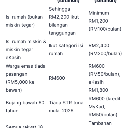
(setahun)
(setahun)
Sehingga
Minimum
Isi rumah (bukan
RM2,200 ikut
RM1,200
miskin tegar)
bilangan
(RM100/bulan)
tanggungan
Isi rumah miskin &
Ikut kategori isi
RM2,400
miskin tegar
rumah
(RM200/bulan)
eKasih
Warga emas tiada
RM600
pasangan
(RM50/bulan),
RM600
(RM5,000 ke
eKasih
bawah)
RM1,800
RM600 (kredit
Bujang bawah 60
Tiada STR tunai
MyKad,
tahun
mulai 2026
RM50/bulan)
Tambahan
Semua rakyat 18