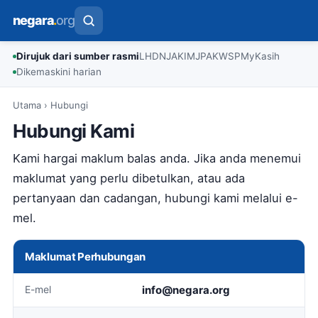
negara
.
org
Dirujuk dari sumber rasmi
LHDN
JAKIM
JPA
KWSP
MyKasih
Dikemaskini harian
Utama
›
Hubungi
Hubungi Kami
Kami hargai maklum balas anda. Jika anda menemui
maklumat yang perlu dibetulkan, atau ada
pertanyaan dan cadangan, hubungi kami melalui e-
mel.
Maklumat Perhubungan
E-mel
info@negara.org