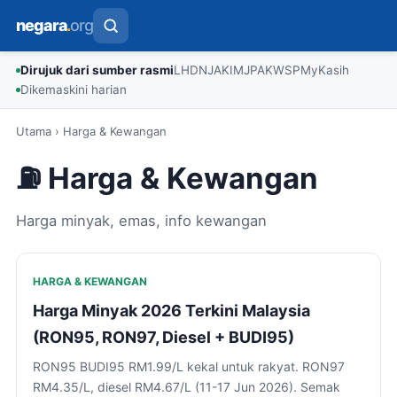
negara
.
org
Dirujuk dari sumber rasmi
LHDN
JAKIM
JPA
KWSP
MyKasih
Dikemaskini harian
Utama
›
Harga & Kewangan
⛽ Harga & Kewangan
Harga minyak, emas, info kewangan
HARGA & KEWANGAN
Harga Minyak 2026 Terkini Malaysia
(RON95, RON97, Diesel + BUDI95)
RON95 BUDI95 RM1.99/L kekal untuk rakyat. RON97
RM4.35/L, diesel RM4.67/L (11-17 Jun 2026). Semak