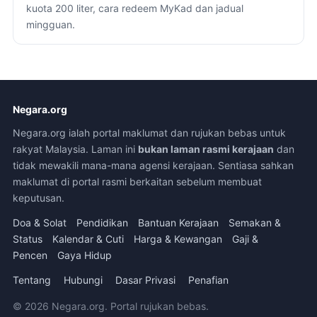
kuota 200 liter, cara redeem MyKad dan jadual
mingguan.
Negara.org
Negara.org ialah portal maklumat dan rujukan bebas untuk
rakyat Malaysia. Laman ini
bukan laman rasmi kerajaan
dan
tidak mewakili mana-mana agensi kerajaan. Sentiasa sahkan
maklumat di portal rasmi berkaitan sebelum membuat
keputusan.
Doa & Solat
Pendidikan
Bantuan Kerajaan
Semakan &
Status
Kalendar & Cuti
Harga & Kewangan
Gaji &
Pencen
Gaya Hidup
Tentang
Hubungi
Dasar Privasi
Penafian
© 2026 Negara.org. Portal rujukan bebas.