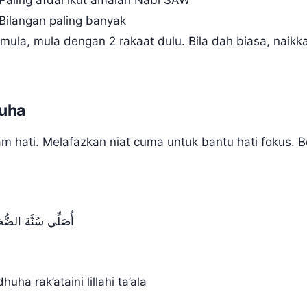
Paling afdal ikut amalan Nabi SAW
Bilangan paling banyak
mula, mula dengan 2 rakaat dulu. Bila dah biasa, naikka
huha
m hati. Melafazkan niat cuma untuk bantu hati fokus. Be
أُصَلِّي سُنَّةَ الضُّحَى
uha rak’ataini lillahi ta’ala