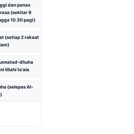
nggi dan panas
rasa (sekitar 9
ngga 10.30 pagi)
at (setiap 2 rakaat
alam)
 sunnatad-dhuha
ni lillahi ta'ala
ha (selepas Al-
)