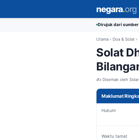
negara
.
org
Dirujuk dari sumber
Utama
›
Doa & Solat
›
Solat D
Bilanga
✍️ Disemak oleh Sidan
Maklumat Ringk
Hukum
Waktu tamat