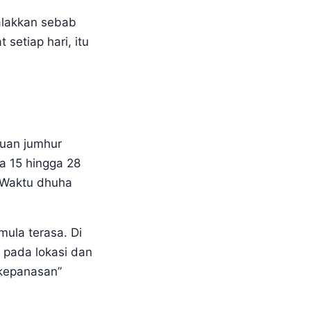
alakkan sebab
etiap hari, itu
duan jumhur
a 15 hingga 28
. Waktu dhuha
mula terasa. Di
g pada lokasi dan
kepanasan”