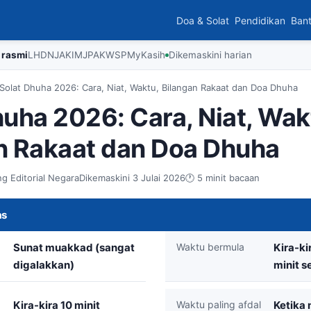
Doa & Solat
Pendidikan
Ban
 rasmi
LHDN
JAKIM
JPA
KWSP
MyKasih
Dikemaskini harian
Solat Dhuha 2026: Cara, Niat, Waktu, Bilangan Rakaat dan Doa Dhuha
huha 2026: Cara, Niat, Wak
n Rakaat dan Doa Dhuha
g Editorial Negara
Dikemaskini 3 Julai 2026
🕐 5 minit bacaan
as
Sunat muakkad (sangat
Waktu bermula
Kira-ki
digalakkan)
minit s
Kira-kira 10 minit
Waktu paling afdal
Ketika