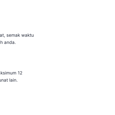
pat, semak waktu
ah anda.
maksimum 12
nat lain.