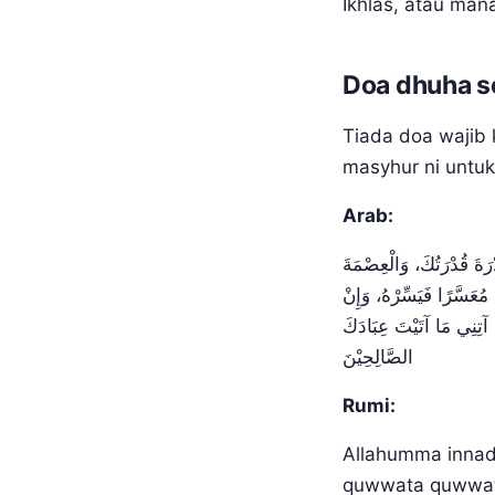
Ikhlas, atau man
Doa dhuha s
Tiada doa wajib 
masyhur ni untuk
Arab:
ْرَةَ قُدْرَتُكَ، وَالْعِصْمَةَ
مُعَسَّرًا فَيَسِّرْهُ، وَإِنْ
، آتِنِي مَا آتَيْتَ عِبَادَكَ
الصَّالِحِيْنَ
Rumi:
Allahumma innad
quwwata quwwatu