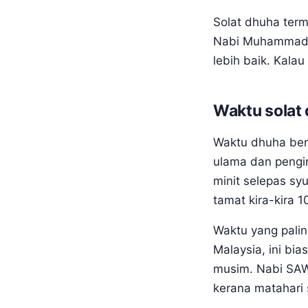
Solat dhuha term
Nabi Muhammad S
lebih baik. Kala
Waktu solat 
Waktu dhuha berm
ulama dan pengir
minit selepas sy
tamat kira-kira 
Waktu yang paling
Malaysia, ini bi
musim. Nabi SAW
kerana matahari 