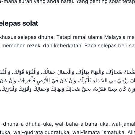
a-mana surah yang anda hafal. Yang penting solat tetap
elepas solat
khusus selepas dhuha. Tetapi ramai ulama Malaysia me
 memohon rezeki dan keberkatan. Baca selepas beri sa
الضُّحَاءَ ضُحَاؤُكَ، وَالْبَهَاءَ بَهَاؤُكَ، وَالْجَمَالَ جَمَالُكَ، وَالْقُوَّةَ قُوَّتُكَ، وَالْقُد
َانَ رِزْقِيْ فِي السَّمَاءِ فَأَنْزِلْهُ، وَإِنْ كَانَ فِيْ الأَرْضِ فَأَخْرِجْهُ، وَإِنْ كَانَ 
إِنْ كَانَ بَعِيْدًا فَقَرِّبْهُ، بِحَقِّ ضُحَائِكَ وَبَهَائِكَ وَجَمَالِكَ وَقُوَّتِكَ وَقُدْرَتِكَ
-dhuha-a dhuha-uka, wal-baha-a baha-uka, wal-jamal
ka, wal-qudrata qudratuka, wal-‘ismata ‘ismatuka. Al