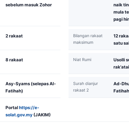
sebelum masuk Zohor
naik ti
mula te
pagi hi
2 rakaat
Bilangan rakaat
12 raka
maksimum
satu s
8 rakaat
Niat Rumi
Usolli
rak'atai
Asy-Syams (selepas Al-
Surah dianjur
Ad-Dhu
rakaat 2
Fatihah)
Fatihah
Portal
https://e-
solat.gov.my
(JAKIM)