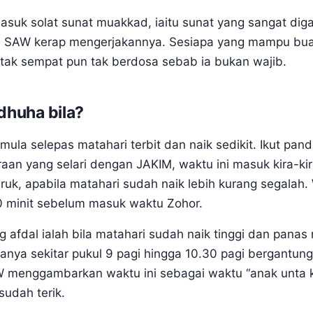
asuk solat sunat muakkad, iaitu sunat yang sangat dig
AW kerap mengerjakannya. Sesiapa yang mampu buat s
u tak sempat pun tak berdosa sebab ia bukan wajib.
dhuha bila?
ula selepas matahari terbit dan naik sedikit. Ikut pan
aan yang selari dengan JAKIM, waktu ini masuk kira-kir
uruk, apabila matahari sudah naik lebih kurang segalah
10 minit sebelum masuk waktu Zohor.
 afdal ialah bila matahari sudah naik tinggi dan panas 
asanya sekitar pukul 9 pagi hingga 10.30 pagi bergantun
 menggambarkan waktu ini sebagai waktu “anak unta 
sudah terik.