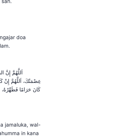
 sah.
ngajar doa
lam.
اَللَّهُمَّ إِنَّ 
عِصْمَتُكَ، اَللَّهُمَّ إِنْ ك
كَانَ حَرَامًا فَطَهِّرْهُ، وَ
a jamaluka, wal-
lahumma in kana