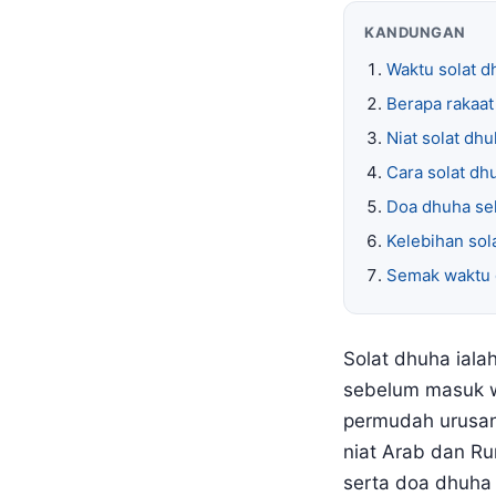
KANDUNGAN
Waktu solat d
Berapa rakaat
Niat solat dh
Cara solat dh
Doa dhuha sel
Kelebihan sol
Semak waktu d
Solat dhuha iala
sebelum masuk w
permudah urusan
niat Arab dan Ru
serta doa dhuha