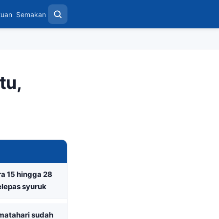
tuan
Semakan
tu,
ra 15 hingga 28
elepas syuruk
 matahari sudah