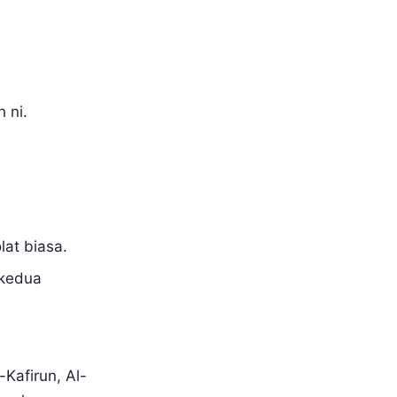
 ni.
lat biasa.
 kedua
Kafirun, Al-