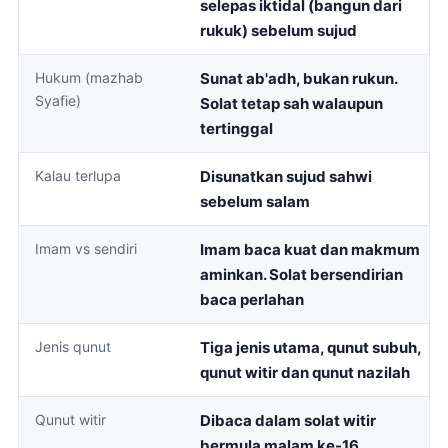
selepas iktidal (bangun dari
rukuk) sebelum sujud
Hukum (mazhab
Sunat ab'adh, bukan rukun.
Syafie)
Solat tetap sah walaupun
tertinggal
Kalau terlupa
Disunatkan sujud sahwi
sebelum salam
Imam vs sendiri
Imam baca kuat dan makmum
aminkan. Solat bersendirian
baca perlahan
Jenis qunut
Tiga jenis utama, qunut subuh,
qunut witir dan qunut nazilah
Qunut witir
Dibaca dalam solat witir
bermula malam ke-16