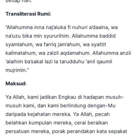
setiap hari.
Transliterasi Rumi:
“Allahumma inna naj’aluka fi nuhuri a’daaina, wa
na’uzu bika min syururihim. Allahumma baddid
syamlahum, wa farriq jam’ahum, wa syattit
kalimatahum, wa zalzil aqdamahum. Allahumma anzil
‘alaihim ba’sakal lazi la tarudduhu ‘anil qaumil
mujrimin.”
Maksud:
Ya Allah, kami jadikan Engkau di hadapan musuh-
musuh kami, dan kami berlindung dengan-Mu
daripada kejahatan mereka. Ya Allah, pecah
belahkan kumpulan mereka, cerai beraikan
persatuan mereka, porak perandakan kata sepakat