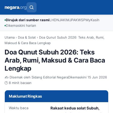
negara
.
org
Dirujuk dari sumber rasmi
LHDN
JAKIM
JPA
KWSP
MyKasih
Dikemaskini harian
Utama
›
Doa & Solat
›
Doa Qunut Subuh 2026: Teks Arab, Rumi,
Maksud & Cara Baca Lengkap
Doa Qunut Subuh 2026: Teks
Arab, Rumi, Maksud & Cara Baca
Lengkap
✍️ Disemak oleh Sidang Editorial Negara
Dikemaskini 15 Jun 2026
🕐 8 minit bacaan
Maklumat Ringkas
Waktu baca
Rakaat kedua solat Subuh,