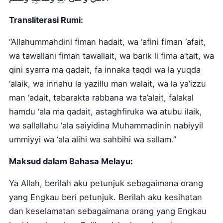
Transliterasi Rumi:
“Allahummahdini fiman hadait, wa ‘afini fiman ‘afait,
wa tawallani fiman tawallait, wa barik li fima a’tait, wa
qini syarra ma qadait, fa innaka taqdi wa la yuqda
‘alaik, wa innahu la yazillu man walait, wa la ya’izzu
man ‘adait, tabarakta rabbana wa ta’alait, falakal
hamdu ‘ala ma qadait, astaghfiruka wa atubu ilaik,
wa sallallahu ‘ala saiyidina Muhammadinin nabiyyil
ummiyyi wa ‘ala alihi wa sahbihi wa sallam.”
Maksud dalam Bahasa Melayu:
Ya Allah, berilah aku petunjuk sebagaimana orang
yang Engkau beri petunjuk. Berilah aku kesihatan
dan keselamatan sebagaimana orang yang Engkau