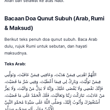
Allah dan selawat ke atas Nabi.
Bacaan Doa Qunut Subuh (Arab, Rumi
& Maksud)
Berikut teks penuh doa qunut subuh. Baca Arab
dulu, rujuk Rumi untuk sebutan, dan hayati
maksudnya.
Teks Arab:
اللَّهُمَّ اهْدِنِي فِيمَنْ هَدَيْتَ، وَعَافِنِي فِيمَنْ عَافَيْتَ، وَتَوَلَّنِي
فِيمَنْ تَوَلَّيْتَ، وَبَارِكْ لِي فِيمَا أَعْطَيْتَ، وَقِنِي شَرَّ مَا قَضَيْتَ،
فَإِنَّكَ تَقْضِي وَلَا يُقْضَى عَلَيْكَ، وَإِنَّهُ لَا يَذِلُّ مَنْ وَالَيْتَ، وَلَا يَعِزُّ
مَنْ عَادَيْتَ، تَبَارَكْتَ رَبَّنَا وَتَعَالَيْتَ، فَلَكَ الْحَمْدُ عَلَى مَا قَضَيْتَ،
أَسْتَغْفِرُكَ وَأَتُوبُ إِلَيْكَ، وَصَلَّى اللَّهُ عَلَى سَيِّدِنَا مُحَمَّدٍ النَّبِيِّ
الْأُمِّيِّ وَعَلَى آلِهِ وَصَحْبِهِ وَسَلَّمَ