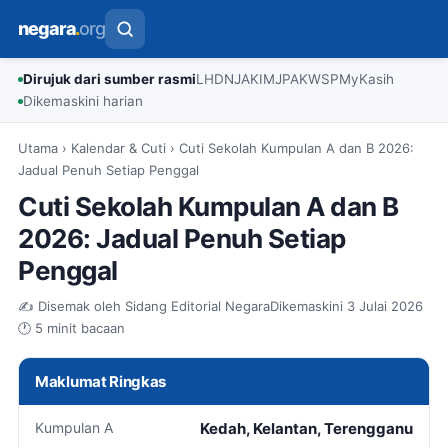
negara
.
org
Dirujuk dari sumber rasmi
LHDN
JAKIM
JPA
KWSP
MyKasih
Dikemaskini harian
Utama
›
Kalendar & Cuti
›
Cuti Sekolah Kumpulan A dan B 2026:
Jadual Penuh Setiap Penggal
Cuti Sekolah Kumpulan A dan B
2026: Jadual Penuh Setiap
Penggal
✍️ Disemak oleh Sidang Editorial Negara
Dikemaskini 3 Julai 2026
🕐 5 minit bacaan
Maklumat Ringkas
Kumpulan A
Kedah, Kelantan, Terengganu