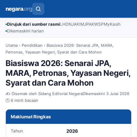
negara
.
org
Dirujuk dari sumber rasmi
LHDN
JAKIM
JPA
KWSP
MyKasih
Dikemaskini harian
Utama
›
Pendidikan
›
Biasiswa 2026: Senarai JPA, MARA,
Petronas, Yayasan Negeri, Syarat dan Cara Mohon
Biasiswa 2026: Senarai JPA,
MARA, Petronas, Yayasan Negeri,
Syarat dan Cara Mohon
✍️ Disemak oleh Sidang Editorial Negara
Dikemaskini 3 Julai 2026
🕐 6 minit bacaan
Maklumat Ringkas
Tahun
2026