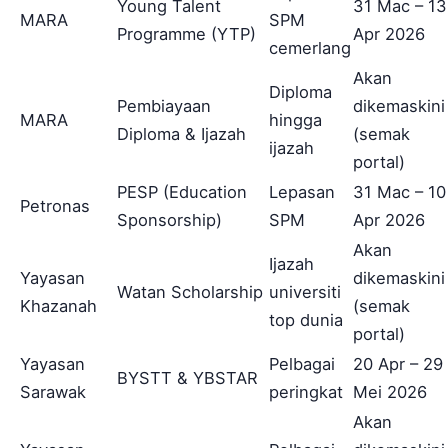
Young Talent
31 Mac – 13
MARA
SPM
Programme (YTP)
Apr 2026
cemerlang
Akan
Diploma
Pembiayaan
dikemaskini
MARA
hingga
Diploma & Ijazah
(semak
ijazah
portal)
PESP (Education
Lepasan
31 Mac – 10
Petronas
Sponsorship)
SPM
Apr 2026
Akan
Ijazah
Yayasan
dikemaskini
Watan Scholarship
universiti
Khazanah
(semak
top dunia
portal)
Yayasan
Pelbagai
20 Apr – 29
BYSTT & YBSTAR
Sarawak
peringkat
Mei 2026
Akan